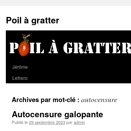
Poil à gratter
Jérôme
Lefranc
autocensure
Archives par mot-clé :
Autocensure galopante
Publié le
29 septembre 2023
par
admin