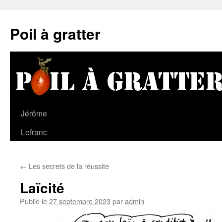
Poil à gratter
Jérôme
Lefranc
←
Les secrets de la réussite
Laïcité
Publié le
27 septembre 2023
par
admin