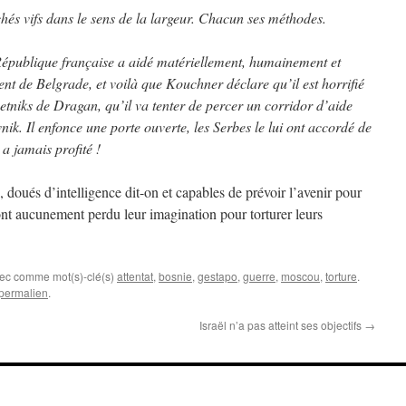
chés vifs dans le sens de la largeur. Chacun ses méthodes.
 République française a aidé matériellement, humainement et
nt de Belgrade, et voilà que Kouchner déclare qu’il est horrifié
chetniks de Dragan, qu’il va tenter de percer un corridor d’aide
ik. Il enfonce une porte ouverte, les Serbes le lui ont accordé de
 a jamais profité !
ués d’intelligence dit-on et capables de prévoir l’avenir pour
’ont aucunement perdu leur imagination pour torturer leurs
vec comme mot(s)-clé(s)
attentat
,
bosnie
,
gestapo
,
guerre
,
moscou
,
torture
.
permalien
.
Israël n’a pas atteint ses objectifs
→