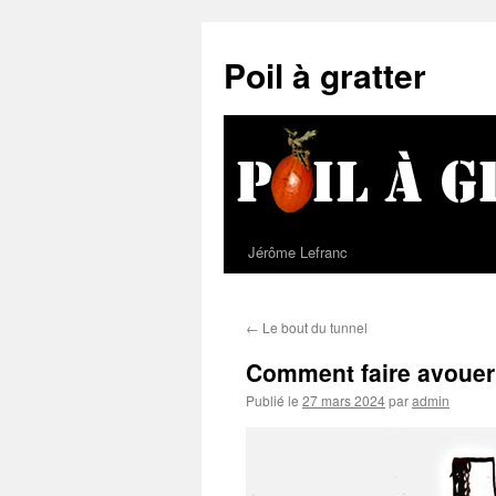
Poil à gratter
Jérôme Lefranc
←
Le bout du tunnel
Comment faire avoue
Publié le
27 mars 2024
par
admin