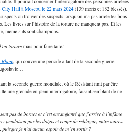
alité. Il pourrait concerner l’interrogatoire des personnes arrêtées
us City Hall à Moscou le 22 mars 2024
(139 morts et 182 blessés).
uspects ou trouver des suspects lorsqu’on n’a pas arrêté les bons
. Les livres sur l’histoire de la torture ne manquent pas. Et les
vité, même s’ils sont champions.
l’on torture
mais pour faire taire.”
à Blan
c
, qui couvre une période allant de la seconde guerre
Yougoslavie…
nt la seconde guerre mondiale, où le Résistant finit par être
ille une grenade en plein interrogatoire, faisant semblant de ne
sent pas de bornes et c’est ensanglanté que j’arrive à l’infâme
s : pendaison par les doigts et coups de schlague, entre autres.
, puisque je n’ai aucun espoir de m’en sortir ?