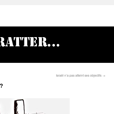
Israël n’a pas atteint ses objectifs
→
r?